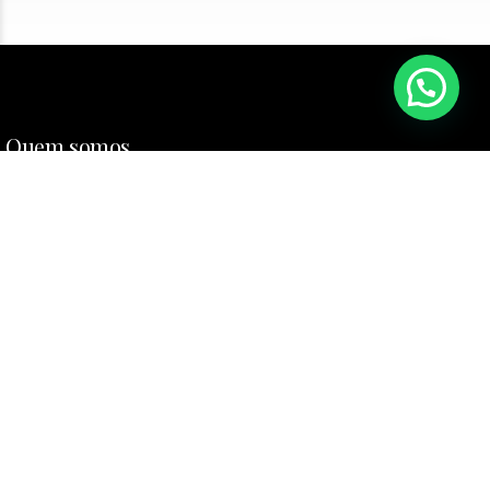
Quem somos
Referência em diferentes especialidades, o Hospital Veterinário Animal Clinic
tem serviço de emergência ágil e moderno. Excelência do atendimento
24h/dia!
Nossas Unidades
Unidade Batel
Avenida Do Batel, 1566 – Batel