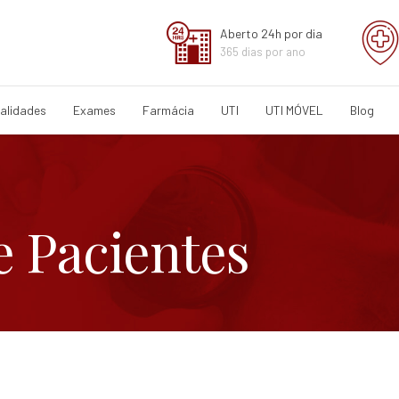
Aberto 24h por dia
365 dias por ano
alidades
Exames
Farmácia
UTI
UTI MÓVEL
Blog
e Pacientes