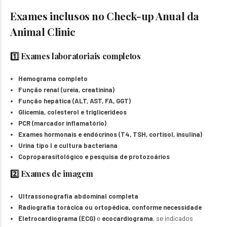
Exames inclusos no Check-up Anual da
Animal Clinic
1️⃣ Exames laboratoriais completos
Hemograma completo
Função renal (ureia, creatinina)
Função hepática (ALT, AST, FA, GGT)
Glicemia, colesterol e triglicerídeos
PCR (marcador inflamatório)
Exames hormonais e endócrinos (T4, TSH, cortisol, insulina)
Urina tipo I e cultura bacteriana
Coproparasitológico e pesquisa de protozoários
2️⃣ Exames de imagem
Ultrassonografia abdominal completa
Radiografia torácica ou ortopédica, conforme necessidade
Eletrocardiograma (ECG)
e
ecocardiograma
, se indicados