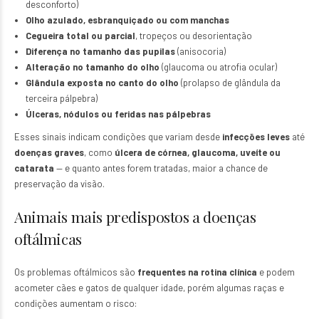
desconforto)
Olho azulado, esbranquiçado ou com manchas
Cegueira total ou parcial
, tropeços ou desorientação
Diferença no tamanho das pupilas
(anisocoria)
Alteração no tamanho do olho
(glaucoma ou atrofia ocular)
Glândula exposta no canto do olho
(prolapso de glândula da
terceira pálpebra)
Úlceras, nódulos ou feridas nas pálpebras
Esses sinais indicam condições que variam desde
infecções leves
até
doenças graves
, como
úlcera de córnea, glaucoma, uveíte ou
catarata
— e quanto antes forem tratadas, maior a chance de
preservação da visão.
Animais mais predispostos a doenças
oftálmicas
Os problemas oftálmicos são
frequentes na rotina clínica
e podem
acometer cães e gatos de qualquer idade, porém algumas raças e
condições aumentam o risco: