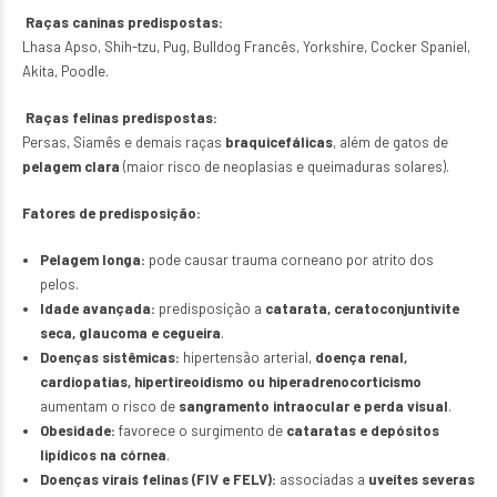
Raças caninas predispostas:
Lhasa Apso, Shih-tzu, Pug, Bulldog Francês, Yorkshire, Cocker Spaniel,
Akita, Poodle.
Raças felinas predispostas:
Persas, Siamês e demais raças
braquicefálicas
, além de gatos de
pelagem clara
(maior risco de neoplasias e queimaduras solares).
Fatores de predisposição:
Pelagem longa:
pode causar trauma corneano por atrito dos
pelos.
Idade avançada:
predisposição a
catarata, ceratoconjuntivite
seca, glaucoma e cegueira
.
Doenças sistêmicas:
hipertensão arterial,
doença renal,
cardiopatias, hipertireoidismo ou hiperadrenocorticismo
aumentam o risco de
sangramento intraocular e perda visual
.
Obesidade:
favorece o surgimento de
cataratas e depósitos
lipídicos na córnea
.
Doenças virais felinas (FIV e FELV):
associadas a
uveítes severas