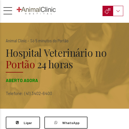
Animal Clinic – Só 5 minutos do Portão
Hospital Veterinário no
Portão
24 horas
ABERTO AGORA
Telefone:
(41) 3402-6400
Ligar
WhatsApp