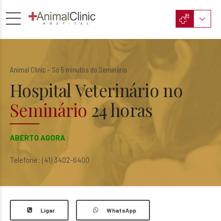
Animal Clinic – Só 5 minutos do Seminário
Hospital Veterinário no
Seminário
24 horas
ABERTO AGORA
Telefone:
(41) 3402-6400
Ligar
WhatsApp