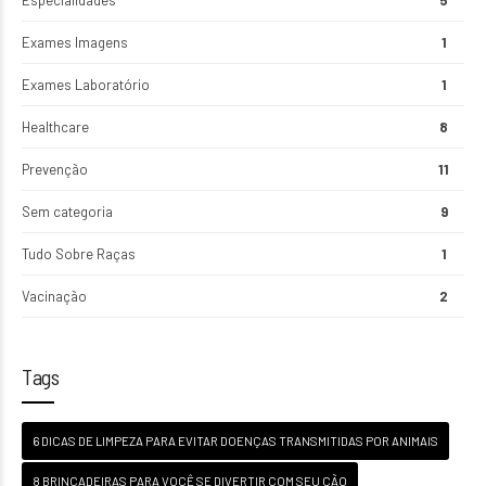
Exames Imagens
1
Exames Laboratório
1
Healthcare
8
Prevenção
11
Sem categoria
9
Tudo Sobre Raças
1
Vacinação
2
Tags
6 DICAS DE LIMPEZA PARA EVITAR DOENÇAS TRANSMITIDAS POR ANIMAIS
8 BRINCADEIRAS PARA VOCÊ SE DIVERTIR COM SEU CÃO