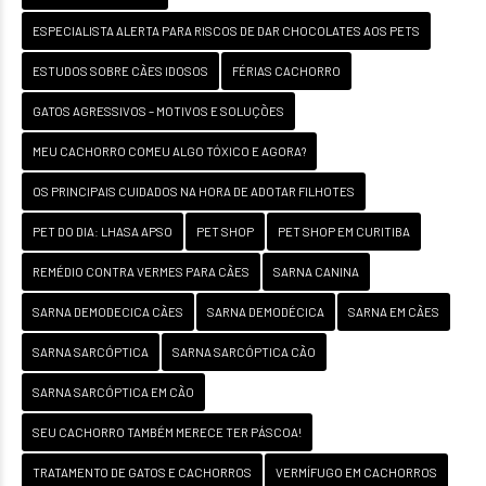
ESPECIALISTA ALERTA PARA RISCOS DE DAR CHOCOLATES AOS PETS
ESTUDOS SOBRE CÃES IDOSOS
FÉRIAS CACHORRO
GATOS AGRESSIVOS – MOTIVOS E SOLUÇÕES
MEU CACHORRO COMEU ALGO TÓXICO E AGORA?
OS PRINCIPAIS CUIDADOS NA HORA DE ADOTAR FILHOTES
PET DO DIA: LHASA APSO
PET SHOP
PET SHOP EM CURITIBA
REMÉDIO CONTRA VERMES PARA CÃES
SARNA CANINA
SARNA DEMODECICA CÃES
SARNA DEMODÉCICA
SARNA EM CÃES
SARNA SARCÓPTICA
SARNA SARCÓPTICA CÃO
SARNA SARCÓPTICA EM CÃO
SEU CACHORRO TAMBÉM MERECE TER PÁSCOA!
TRATAMENTO DE GATOS E CACHORROS
VERMÍFUGO EM CACHORROS