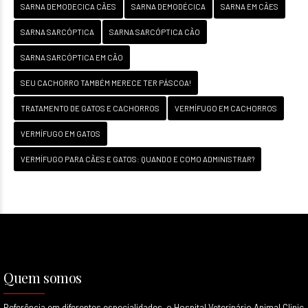
SARNA DEMODECICA CÃES
SARNA DEMODÉCICA
SARNA EM CÃES
SARNA SARCÓPTICA
SARNA SARCÓPTICA CÃO
SARNA SARCÓPTICA EM CÃO
SEU CACHORRO TAMBÉM MERECE TER PÁSCOA!
TRATAMENTO DE GATOS E CACHORROS
VERMÍFUGO EM CACHORROS
VERMÍFUGO EM GATOS
VERMÍFUGO PARA CÃES E GATOS: QUANDO E COMO ADMINISTRAR?
Quem somos
Referência em diferentes especialidades, o Hospital Veterinário Animal Clinic