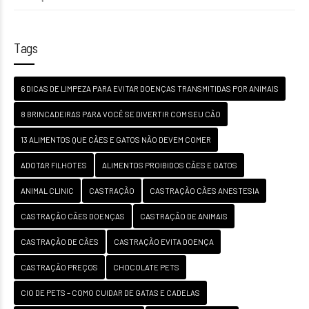
Tags
6 DICAS DE LIMPEZA PARA EVITAR DOENÇAS TRANSMITIDAS POR ANIMAIS
8 BRINCADEIRAS PARA VOCÊ SE DIVERTIR COM SEU CÃO
13 ALIMENTOS QUE CÃES E GATOS NÃO DEVEM COMER
ADOTAR FILHOTES
ALIMENTOS PROIBIDOS CÃES E GATOS
ANIMAL CLINIC
CASTRAÇÃO
CASTRAÇÃO CÃES ANESTESIA
CASTRAÇÃO CÃES DOENÇAS
CASTRAÇÃO DE ANIMAIS
CASTRAÇÃO DE CÃES
CASTRAÇÃO EVITA DOENÇA
CASTRAÇÃO PREÇOS
CHOCOLATE PETS
CIO DE PETS – COMO CUIDAR DE GATAS E CADELAS