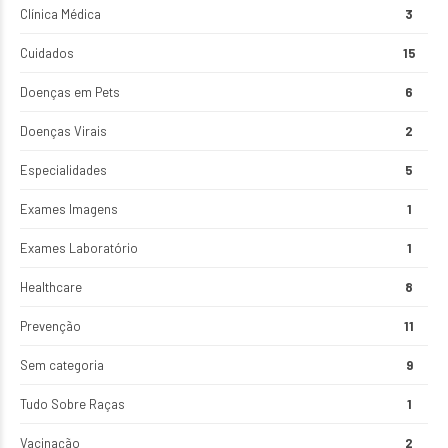
Clínica Médica
3
Cuidados
15
Doenças em Pets
6
Doenças Virais
2
Especialidades
5
Exames Imagens
1
Exames Laboratório
1
Healthcare
8
Prevenção
11
Sem categoria
9
Tudo Sobre Raças
1
Vacinação
2