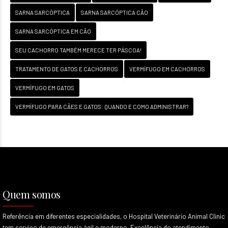
SARNA SARCÓPTICA
SARNA SARCÓPTICA CÃO
SARNA SARCÓPTICA EM CÃO
SEU CACHORRO TAMBÉM MERECE TER PÁSCOA!
TRATAMENTO DE GATOS E CACHORROS
VERMÍFUGO EM CACHORROS
VERMÍFUGO EM GATOS
VERMÍFUGO PARA CÃES E GATOS: QUANDO E COMO ADMINISTRAR?
Quem somos
Referência em diferentes especialidades, o Hospital Veterinário Animal Clinic
tem serviço de emergência ágil e moderno. Excelência do atendimento