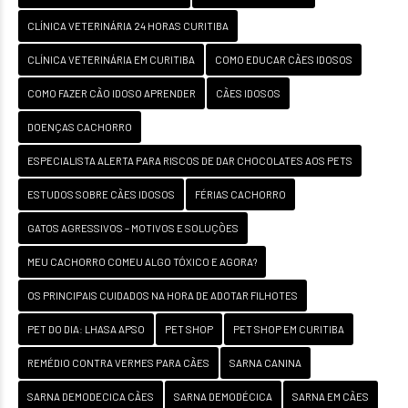
CLÍNICA VETERINÁRIA 24 HORAS CURITIBA
CLÍNICA VETERINÁRIA EM CURITIBA
COMO EDUCAR CÃES IDOSOS
COMO FAZER CÃO IDOSO APRENDER
CÃES IDOSOS
DOENÇAS CACHORRO
ESPECIALISTA ALERTA PARA RISCOS DE DAR CHOCOLATES AOS PETS
ESTUDOS SOBRE CÃES IDOSOS
FÉRIAS CACHORRO
GATOS AGRESSIVOS – MOTIVOS E SOLUÇÕES
MEU CACHORRO COMEU ALGO TÓXICO E AGORA?
OS PRINCIPAIS CUIDADOS NA HORA DE ADOTAR FILHOTES
PET DO DIA: LHASA APSO
PET SHOP
PET SHOP EM CURITIBA
REMÉDIO CONTRA VERMES PARA CÃES
SARNA CANINA
SARNA DEMODECICA CÃES
SARNA DEMODÉCICA
SARNA EM CÃES