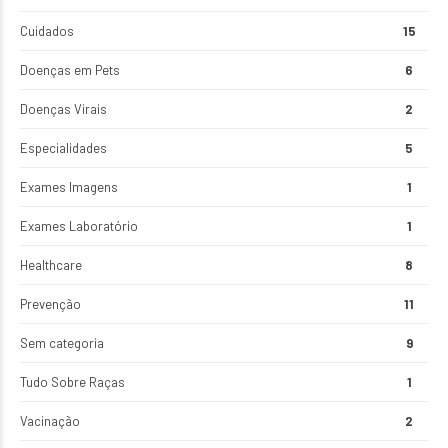
Cuidados
15
Doenças em Pets
6
Doenças Virais
2
Especialidades
5
Exames Imagens
1
Exames Laboratório
1
Healthcare
8
Prevenção
11
Sem categoria
9
Tudo Sobre Raças
1
Vacinação
2