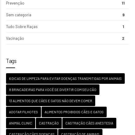
Prevenção
11
Sem categoria
9
Tudo Sobre Raças
1
Vacinação
2
Tags
6 DICAS DE LIMPEZA PARA EVITAR DOENÇAS TRANSMITIDAS POR ANIMAIS
8 BRINCADEIRAS PARA VOCÊ SE DIVERTIR COM SEU CÃO
13 ALIMENTOS QUE CÃES E GATOS NÃO DEVEM COMER
ADOTAR FILHOTES
ALIMENTOS PROIBIDOS CÃES E GATOS
ANIMAL CLINIC
CASTRAÇÃO
CASTRAÇÃO CÃES ANESTESIA
CASTRAÇÃO CÃES DOENÇAS
CASTRAÇÃO DE ANIMAIS