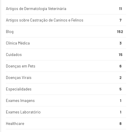
Artigos de Dermatologia Veterinária
11
Artigos sobre Castração de Caninos e Felinos
7
Blog
152
Clínica Médica
3
Cuidados
15
Doenças em Pets
6
Doenças Virais
2
Especialidades
5
Exames Imagens
1
Exames Laboratório
1
Healthcare
8