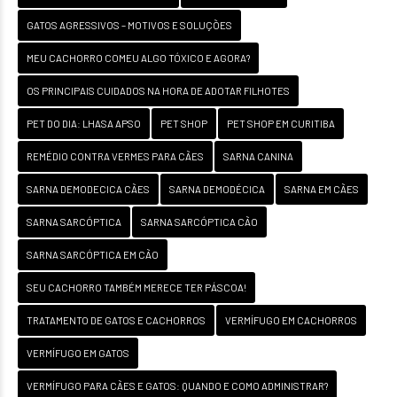
GATOS AGRESSIVOS – MOTIVOS E SOLUÇÕES
MEU CACHORRO COMEU ALGO TÓXICO E AGORA?
OS PRINCIPAIS CUIDADOS NA HORA DE ADOTAR FILHOTES
PET DO DIA: LHASA APSO
PET SHOP
PET SHOP EM CURITIBA
REMÉDIO CONTRA VERMES PARA CÃES
SARNA CANINA
SARNA DEMODECICA CÃES
SARNA DEMODÉCICA
SARNA EM CÃES
SARNA SARCÓPTICA
SARNA SARCÓPTICA CÃO
SARNA SARCÓPTICA EM CÃO
SEU CACHORRO TAMBÉM MERECE TER PÁSCOA!
TRATAMENTO DE GATOS E CACHORROS
VERMÍFUGO EM CACHORROS
VERMÍFUGO EM GATOS
VERMÍFUGO PARA CÃES E GATOS: QUANDO E COMO ADMINISTRAR?