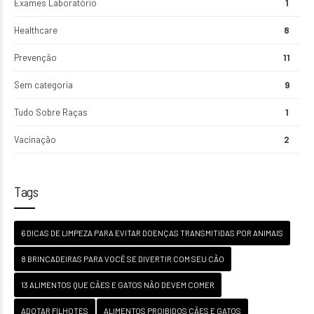
Exames Laboratório
1
Healthcare
8
Prevenção
11
Sem categoria
9
Tudo Sobre Raças
1
Vacinação
2
Tags
6 DICAS DE LIMPEZA PARA EVITAR DOENÇAS TRANSMITIDAS POR ANIMAIS
8 BRINCADEIRAS PARA VOCÊ SE DIVERTIR COM SEU CÃO
13 ALIMENTOS QUE CÃES E GATOS NÃO DEVEM COMER
ADOTAR FILHOTES
ALIMENTOS PROIBIDOS CÃES E GATOS