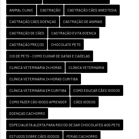
ANIMAL CLINIC
CASTRAÇÃO
CASTRAÇÃO CÃES ANESTESIA
CASTRAÇÃO CÃES DOENÇAS
CASTRAÇÃO DE ANIMAIS
CASTRAÇÃO DE CÃES
CASTRAÇÃO EVITA DOENÇA
CASTRAÇÃO PREÇOS
CHOCOLATE PETS
CIO DE PETS – COMO CUIDAR DE GATAS E CADELAS
CLINICA VETERINARIA 24 HORAS
CLÍNICA VETERINÁRIA
CLÍNICA VETERINÁRIA 24 HORAS CURITIBA
CLÍNICA VETERINÁRIA EM CURITIBA
COMO EDUCAR CÃES IDOSOS
COMO FAZER CÃO IDOSO APRENDER
CÃES IDOSOS
DOENÇAS CACHORRO
ESPECIALISTA ALERTA PARA RISCOS DE DAR CHOCOLATES AOS PETS
ESTUDOS SOBRE CÃES IDOSOS
FÉRIAS CACHORRO