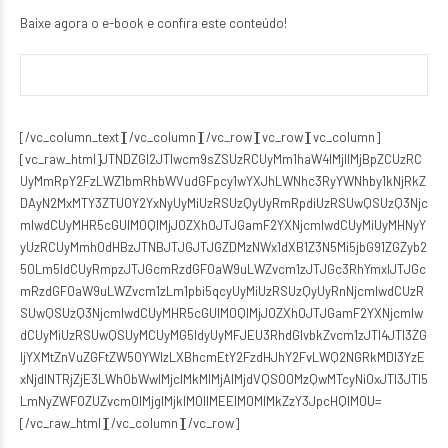
Baixe agora o e-book e confira este conteúdo!
[/vc_column_text][/vc_column][/vc_row][vc_row][vc_column]
[vc_raw_html]JTNDZGl2JTIwcm9sZSUzRCUyMm1haW4lMjIlMjBpZCUzRC
UyMmRpY2FzLWZ1bmRhbWVudGFpcy1wYXJhLWNhc3RyYWNhby1kNjRkZ
DAyN2MxMTY3ZTU0Y2YxNyUyMiUzRSUzQyUyRmRpdiUzRSUwQSUzQ3Njc
mlwdCUyMHR5cGUlM0QlMjJ0ZXh0JTJGamF2YXNjcmlwdCUyMiUyMHNyY
yUzRCUyMmh0dHBzJTNBJTJGJTJGZDMzNWx1dXB1Z3N5Mi5jbG91ZGZyb2
50Lm5ldCUyRmpzJTJGcmRzdGF0aW9uLWZvcm1zJTJGc3RhYmxlJTJGc
mRzdGF0aW9uLWZvcm1zLm1pbi5qcyUyMiUzRSUzQyUyRnNjcmlwdCUzR
SUwQSUzQ3NjcmlwdCUyMHR5cGUlM0QlMjJ0ZXh0JTJGamF2YXNjcmlw
dCUyMiUzRSUwQSUyMCUyMG5ldyUyMFJEU3RhdGlvbkZvcm1zJTI4JTI3ZG
ljYXMtZnVuZGFtZW50YWlzLXBhcmEtY2FzdHJhY2FvLWQ2NGRkMDI3YzE
xNjdlNTRjZjE3LWh0bWwlMjclMkMlMjAlMjdVQS00MzQwMTcyNi0xJTI3JTI5
LmNyZWF0ZUZvcm0lMjglMjklM0IlMEElM0MlMkZzY3JpcHQlM0U=
[/vc_raw_html][/vc_column][/vc_row]