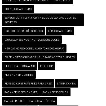
COMO FAZER CÃO IDOSO APRENDER
CÃES IDOSOS
DOENÇAS CACHORRO
ESPECIALISTA ALERTA PARA RISCOS DE DAR CHOCOLATES
AOS PETS
ESTUDOS SOBRE CÃES IDOSOS
FÉRIAS CACHORRO
GATOS AGRESSIVOS – MOTIVOS E SOLUÇÕES
MEU CACHORRO COMEU ALGO TÓXICO E AGORA?
OS PRINCIPAIS CUIDADOS NA HORA DE ADOTAR FILHOTES
PET DO DIA: LHASA APSO
PET SHOP
PET SHOP EM CURITIBA
REMÉDIO CONTRA VERMES PARA CÃES
SARNA CANINA
SARNA DEMODECICA CÃES
SARNA DEMODÉCICA
SARNA EM CÃES
SARNA SARCÓPTICA