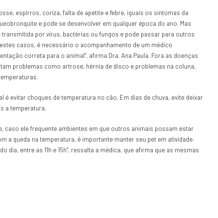
e, espirros, coriza, falta de apetite e febre, iguais os sintomas da
aqueobronquite e pode se desenvolver em qualquer época do ano. Mas
é transmitida por vírus, bactérias ou fungos e pode passar para outros
 “Nestes casos, é necessário o acompanhamento de um médico
mentação correta para o animal”, afirma Dra. Ana Paula. Fora as doenças
entam problemas como artrose, hérnia de disco e problemas na coluna,
 temperaturas.
al é evitar choques de temperatura no cão. Em dias de chuva, evite deixar
s a temperatura.
te, caso ele frequente ambientes em que outros animais possam estar
 a queda na temperatura, é importante manter seu pet em atividade.
o dia, entre as 11h e 15h”, ressalta a médica, que afirma que as mesmas