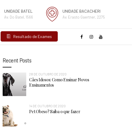
UNIDADE BATEL
UNIDADE BACACHERI
Av. Do Batel, 1566
Av. Erasto Gaertner, 2275
Resultado de Exames
Recent Posts
28 DE OUTUBRO DE 2020
Cães Idosos: Como Ensinar Novos
Ensinamentos
14 DE OUTUBRO DE 2020
Pet Obeso? Saiba o que fazer