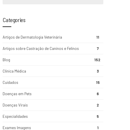
Categories
Artigos de Dermatologia Veterinária
11
Artigos sobre Castração de Caninos e Felinos
7
Blog
152
Clínica Médica
3
Cuidados
15
Doenças em Pets
6
Doenças Virais
2
Especialidades
5
Exames Imagens
1