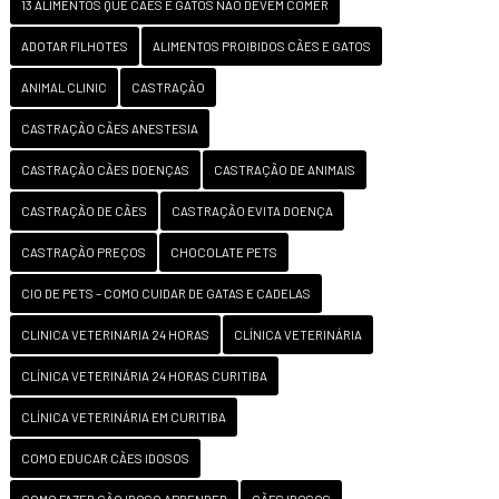
13 ALIMENTOS QUE CÃES E GATOS NÃO DEVEM COMER
ADOTAR FILHOTES
ALIMENTOS PROIBIDOS CÃES E GATOS
ANIMAL CLINIC
CASTRAÇÃO
CASTRAÇÃO CÃES ANESTESIA
CASTRAÇÃO CÃES DOENÇAS
CASTRAÇÃO DE ANIMAIS
CASTRAÇÃO DE CÃES
CASTRAÇÃO EVITA DOENÇA
CASTRAÇÃO PREÇOS
CHOCOLATE PETS
CIO DE PETS – COMO CUIDAR DE GATAS E CADELAS
CLINICA VETERINARIA 24 HORAS
CLÍNICA VETERINÁRIA
CLÍNICA VETERINÁRIA 24 HORAS CURITIBA
CLÍNICA VETERINÁRIA EM CURITIBA
COMO EDUCAR CÃES IDOSOS