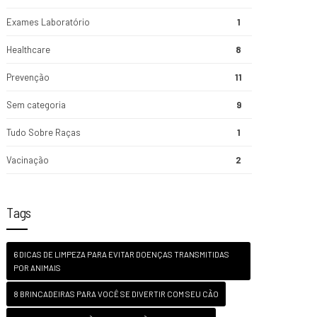
Exames Laboratório
1
Healthcare
8
Prevenção
11
Sem categoria
9
Tudo Sobre Raças
1
Vacinação
2
Tags
6 DICAS DE LIMPEZA PARA EVITAR DOENÇAS TRANSMITIDAS
POR ANIMAIS
8 BRINCADEIRAS PARA VOCÊ SE DIVERTIR COM SEU CÃO