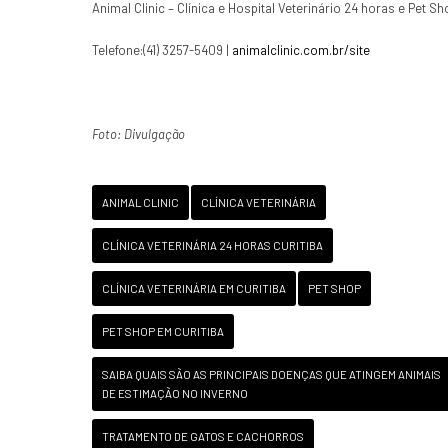
Animal Clinic – Clínica e Hospital Veterinário 24 horas e Pet S
Telefone:(41) 3257-5409 |
animalclinic.com.br/site
Foto: Divulgação
ANIMAL CLINIC
CLÍNICA VETERINÁRIA
CLÍNICA VETERINÁRIA 24 HORAS CURITIBA
CLÍNICA VETERINÁRIA EM CURITIBA
PET SHOP
PET SHOP EM CURITIBA
SAIBA QUAIS SÃO AS PRINCIPAIS DOENÇAS QUE ATINGEM ANIMAIS
DE ESTIMAÇÃO NO INVERNO
TRATAMENTO DE GATOS E CACHORROS