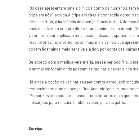
“Os cães apresentam sinais clínicos como os humanos: tem toss
gripe em nós”, explica.A gripe em cães é conhecida como tr
nos dias frios, a incidência da doença é mais forte. A doença 
cães que tiverem contato direto com o animalzinho doente.
veterinário, para aplicar a medicação indicada, repouso e ali
respiratórias, no inverno, os animais mais velhos que apres
podem ficar ainda mais sensíveis a dor, por conta das baixas
De acordo com a médica veterinária, nesse período frio, o ide
o animal em locais onde possam se molhar e baixar ainda mai
Há ainda a opção de vacinar seu pet contra a traqueobronqui
contaminados com a doença. Dra. Ana reforça que, mesmo com
“Procure levar o cão para passear nos horários mais quentes d
indicações para os cães também valem para os gatos.
Serviço: