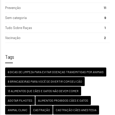
Prevenção
11
Sem categoria
9
Tudo Sobre Raças
1
Vacinação
2
Tags
6 DICAS DE LIMPEZA PARA EVITAR DOENÇAS TRANSMITIDAS POR ANIMAIS
8 BRINCADEIRAS PARA VOCÊ SE DIVERTIR COM SEU CÃO
13 ALIMENTOS QUE CÃES E GATOS NÃO DEVEM COMER
ADOTAR FILHOTES
ALIMENTOS PROIBIDOS CÃES E GATOS
ANIMAL CLINIC
CASTRAÇÃO
CASTRAÇÃO CÃES ANESTESIA