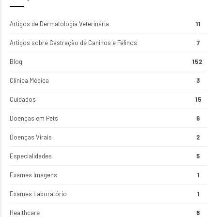
Artigos de Dermatologia Veterinária
11
Artigos sobre Castração de Caninos e Felinos
7
Blog
152
Clínica Médica
3
Cuidados
15
Doenças em Pets
6
Doenças Virais
2
Especialidades
5
Exames Imagens
1
Exames Laboratório
1
Healthcare
8