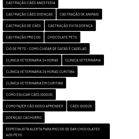
CASTRAÇÃO CÃES ANESTESIA
CASTRAÇÃO CÃES DOENÇAS
CASTRAÇÃO DE ANIMAIS
CASTRAÇÃO DE CÃES
CASTRAÇÃO EVITA DOENÇA
CASTRAÇÃO PREÇOS
CHOCOLATE PETS
CIO DE PETS – COMO CUIDAR DE GATAS E CADELAS
CLINICA VETERINARIA 24 HORAS
CLÍNICA VETERINÁRIA
CLÍNICA VETERINÁRIA 24 HORAS CURITIBA
CLÍNICA VETERINÁRIA EM CURITIBA
COMO EDUCAR CÃES IDOSOS
COMO FAZER CÃO IDOSO APRENDER
CÃES IDOSOS
DOENÇAS CACHORRO
ESPECIALISTA ALERTA PARA RISCOS DE DAR CHOCOLATES
AOS PETS