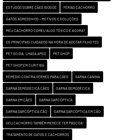
ESTUDOS SOBRE CÃES IDOSOS
FÉRIAS CACHORRO
GATOS AGRESSIVOS – MOTIVOS E SOLUÇÕES
MEU CACHORRO COMEU ALGO TÓXICO E AGORA?
OS PRINCIPAIS CUIDADOS NA HORA DE ADOTAR FILHOTES
PET DO DIA: LHASA APSO
PET SHOP
PET SHOP EM CURITIBA
REMÉDIO CONTRA VERMES PARA CÃES
SARNA CANINA
SARNA DEMODECICA CÃES
SARNA DEMODÉCICA
SARNA EM CÃES
SARNA SARCÓPTICA
SARNA SARCÓPTICA CÃO
SARNA SARCÓPTICA EM CÃO
SEU CACHORRO TAMBÉM MERECE TER PÁSCOA!
TRATAMENTO DE GATOS E CACHORROS