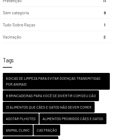
Prevenção
11
Sem categoria
9
Tudo Sobre Raças
1
Vacinação
2
Tags
6 DICAS DE LIMPEZA PARA EVITAR DOENÇAS TRANSMITIDAS
POR ANIMAIS
8 BRINCADEIRAS PARA VOCÊ SE DIVERTIR COM SEU CÃO
13 ALIMENTOS QUE CÃES E GATOS NÃO DEVEM COMER
ADOTAR FILHOTES
ALIMENTOS PROIBIDOS CÃES E GATOS
ANIMAL CLINIC
CASTRAÇÃO