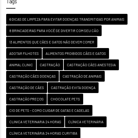
Tags
6 DICAS DE LIMPEZA PARA EVITAR DOENÇAS TRANSMITIDAS POR ANIMAIS
8 BRINCADEIRAS PARA VOCÊ SE DIVERTIR COM SEU CÃO
13 ALIMENTOS QUE CÃES E GATOS NÃO DEVEM COMER
ADOTAR FILHOTES
ALIMENTOS PROIBIDOS CÃES E GATOS
ANIMAL CLINIC
CASTRAÇÃO
CASTRAÇÃO CÃES ANESTESIA
CASTRAÇÃO CÃES DOENÇAS
CASTRAÇÃO DE ANIMAIS
CASTRAÇÃO DE CÃES
CASTRAÇÃO EVITA DOENÇA
CASTRAÇÃO PREÇOS
CHOCOLATE PETS
CIO DE PETS – COMO CUIDAR DE GATAS E CADELAS
CLINICA VETERINARIA 24 HORAS
CLÍNICA VETERINÁRIA
CLÍNICA VETERINÁRIA 24 HORAS CURITIBA