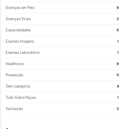
Doenças em Pets
6
Doenças Virais
2
Especialidades
5
Exames Imagens
1
Exames Laboratório
1
Healthcare
8
Prevenção
11
Sem categoria
9
Tudo Sobre Raças
1
Vacinação
2