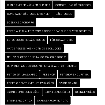
CLÍNICA VETERINÁRIA EM CURITIBA
COMO EDUCAR CÃES IDOSOS
COMO FAZER CÃO IDOSO APRENDER
CÃES IDOSOS
DOENÇAS CACHORRO
ESPECIALISTA ALERTA PARA RISCOS DE DAR CHOCOLATES AOS PETS
ESTUDOS SOBRE CÃES IDOSOS
FÉRIAS CACHORRO
GATOS AGRESSIVOS – MOTIVOS E SOLUÇÕES
MEU CACHORRO COMEU ALGO TÓXICO E AGORA?
OS PRINCIPAIS CUIDADOS NA HORA DE ADOTAR FILHOTES
PET DO DIA: LHASA APSO
PET SHOP
PET SHOP EM CURITIBA
REMÉDIO CONTRA VERMES PARA CÃES
SARNA CANINA
SARNA DEMODECICA CÃES
SARNA DEMODÉCICA
SARNA EM CÃES
SARNA SARCÓPTICA
SARNA SARCÓPTICA CÃO