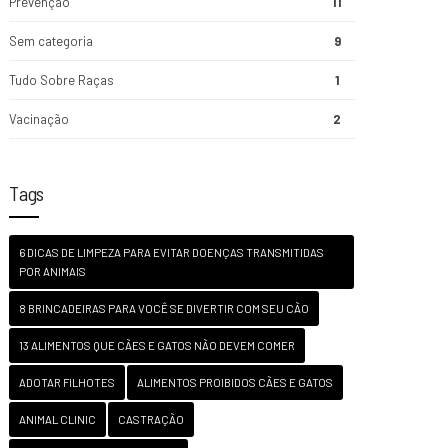
Prevenção
11
Sem categoria
9
Tudo Sobre Raças
1
Vacinação
2
Tags
6 DICAS DE LIMPEZA PARA EVITAR DOENÇAS TRANSMITIDAS
POR ANIMAIS
8 BRINCADEIRAS PARA VOCÊ SE DIVERTIR COM SEU CÃO
13 ALIMENTOS QUE CÃES E GATOS NÃO DEVEM COMER
ADOTAR FILHOTES
ALIMENTOS PROIBIDOS CÃES E GATOS
ANIMAL CLINIC
CASTRAÇÃO