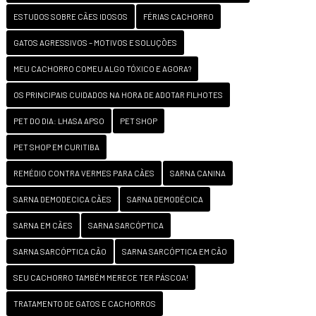
ESTUDOS SOBRE CÃES IDOSOS
FÉRIAS CACHORRO
GATOS AGRESSIVOS – MOTIVOS E SOLUÇÕES
MEU CACHORRO COMEU ALGO TÓXICO E AGORA?
OS PRINCIPAIS CUIDADOS NA HORA DE ADOTAR FILHOTES
PET DO DIA: LHASA APSO
PET SHOP
PET SHOP EM CURITIBA
REMÉDIO CONTRA VERMES PARA CÃES
SARNA CANINA
SARNA DEMODECICA CÃES
SARNA DEMODÉCICA
SARNA EM CÃES
SARNA SARCÓPTICA
SARNA SARCÓPTICA CÃO
SARNA SARCÓPTICA EM CÃO
SEU CACHORRO TAMBÉM MERECE TER PÁSCOA!
TRATAMENTO DE GATOS E CACHORROS