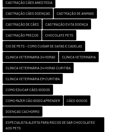
CASTRAÇÃO CÃES ANESTESIA
CASTRAÇÃO CÃES DOENÇAS
CASTRAÇÃO DE ANIMAIS
CASTRAÇÃO DE CÃES
CASTRAÇÃO EVITA DOENÇA
CASTRAÇÃO PREÇOS
CHOCOLATE PETS
CIO DE PETS – COMO CUIDAR DE GATAS E CADELAS
CLINICA VETERINARIA 24 HORAS
CLÍNICA VETERINÁRIA
CLÍNICA VETERINÁRIA 24 HORAS CURITIBA
CLÍNICA VETERINÁRIA EM CURITIBA
COMO EDUCAR CÃES IDOSOS
COMO FAZER CÃO IDOSO APRENDER
CÃES IDOSOS
DOENÇAS CACHORRO
ESPECIALISTA ALERTA PARA RISCOS DE DAR CHOCOLATES
AOS PETS