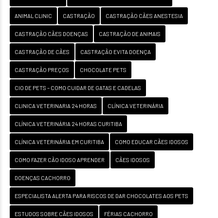
ANIMAL CLINIC
CASTRAÇÃO
CASTRAÇÃO CÃES ANESTESIA
CASTRAÇÃO CÃES DOENÇAS
CASTRAÇÃO DE ANIMAIS
CASTRAÇÃO DE CÃES
CASTRAÇÃO EVITA DOENÇA
CASTRAÇÃO PREÇOS
CHOCOLATE PETS
CIO DE PETS – COMO CUIDAR DE GATAS E CADELAS
CLINICA VETERINARIA 24 HORAS
CLÍNICA VETERINÁRIA
CLÍNICA VETERINÁRIA 24 HORAS CURITIBA
CLÍNICA VETERINÁRIA EM CURITIBA
COMO EDUCAR CÃES IDOSOS
COMO FAZER CÃO IDOSO APRENDER
CÃES IDOSOS
DOENÇAS CACHORRO
ESPECIALISTA ALERTA PARA RISCOS DE DAR CHOCOLATES AOS PETS
ESTUDOS SOBRE CÃES IDOSOS
FÉRIAS CACHORRO