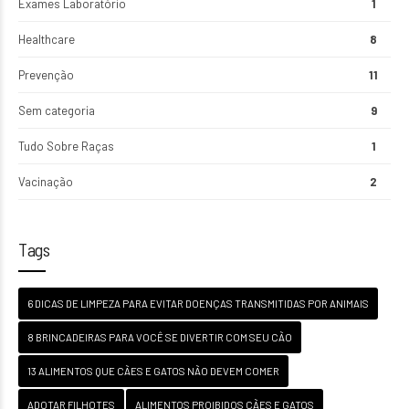
Exames Laboratório
1
Healthcare
8
Prevenção
11
Sem categoria
9
Tudo Sobre Raças
1
Vacinação
2
Tags
6 DICAS DE LIMPEZA PARA EVITAR DOENÇAS TRANSMITIDAS POR ANIMAIS
8 BRINCADEIRAS PARA VOCÊ SE DIVERTIR COM SEU CÃO
13 ALIMENTOS QUE CÃES E GATOS NÃO DEVEM COMER
ADOTAR FILHOTES
ALIMENTOS PROIBIDOS CÃES E GATOS