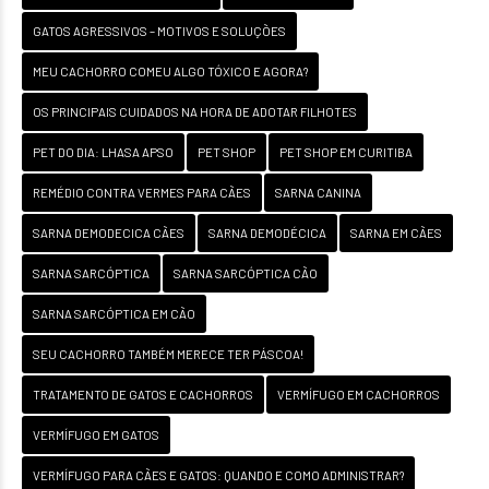
GATOS AGRESSIVOS – MOTIVOS E SOLUÇÕES
MEU CACHORRO COMEU ALGO TÓXICO E AGORA?
OS PRINCIPAIS CUIDADOS NA HORA DE ADOTAR FILHOTES
PET DO DIA: LHASA APSO
PET SHOP
PET SHOP EM CURITIBA
REMÉDIO CONTRA VERMES PARA CÃES
SARNA CANINA
SARNA DEMODECICA CÃES
SARNA DEMODÉCICA
SARNA EM CÃES
SARNA SARCÓPTICA
SARNA SARCÓPTICA CÃO
SARNA SARCÓPTICA EM CÃO
SEU CACHORRO TAMBÉM MERECE TER PÁSCOA!
TRATAMENTO DE GATOS E CACHORROS
VERMÍFUGO EM CACHORROS
VERMÍFUGO EM GATOS
VERMÍFUGO PARA CÃES E GATOS: QUANDO E COMO ADMINISTRAR?