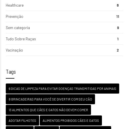
Healthcare
8
Prevenção
11
Sem categoria
9
Tudo Sobre Raças
1
Vacinação
2
Tags
6 DICAS DE LIMPEZA PARA EVITAR DOENÇAS TRANSMITIDAS POR ANIMAIS
8 BRINCADEIRAS PARA VOCÊ SE DIVERTIR COM SEU CÃO
13 ALIMENTOS QUE CÃES E GATOS NÃO DEVEM COMER
ADOTAR FILHOTES
ALIMENTOS PROIBIDOS CÃES E GATOS