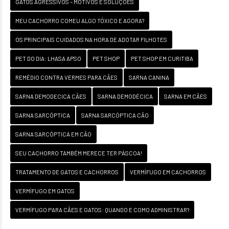
GATOS AGRESSIVOS – MOTIVOS E SOLUÇÕES
MEU CACHORRO COMEU ALGO TÓXICO E AGORA?
OS PRINCIPAIS CUIDADOS NA HORA DE ADOTAR FILHOTES
PET DO DIA: LHASA APSO
PET SHOP
PET SHOP EM CURITIBA
REMÉDIO CONTRA VERMES PARA CÃES
SARNA CANINA
SARNA DEMODECICA CÃES
SARNA DEMODÉCICA
SARNA EM CÃES
SARNA SARCÓPTICA
SARNA SARCÓPTICA CÃO
SARNA SARCÓPTICA EM CÃO
SEU CACHORRO TAMBÉM MERECE TER PÁSCOA!
TRATAMENTO DE GATOS E CACHORROS
VERMÍFUGO EM CACHORROS
VERMÍFUGO EM GATOS
VERMÍFUGO PARA CÃES E GATOS: QUANDO E COMO ADMINISTRAR?