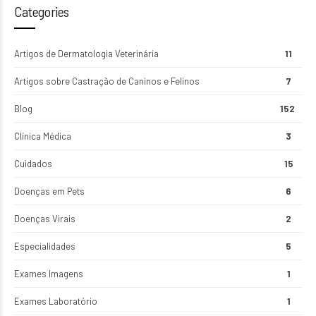
Categories
Artigos de Dermatologia Veterinária
11
Artigos sobre Castração de Caninos e Felinos
7
Blog
152
Clínica Médica
3
Cuidados
15
Doenças em Pets
6
Doenças Virais
2
Especialidades
5
Exames Imagens
1
Exames Laboratório
1