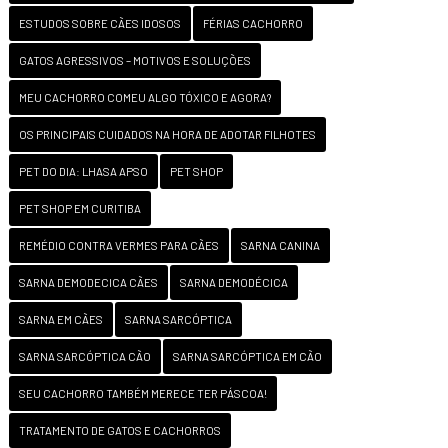
ESTUDOS SOBRE CÃES IDOSOS
FÉRIAS CACHORRO
GATOS AGRESSIVOS – MOTIVOS E SOLUÇÕES
MEU CACHORRO COMEU ALGO TÓXICO E AGORA?
OS PRINCIPAIS CUIDADOS NA HORA DE ADOTAR FILHOTES
PET DO DIA: LHASA APSO
PET SHOP
PET SHOP EM CURITIBA
REMÉDIO CONTRA VERMES PARA CÃES
SARNA CANINA
SARNA DEMODECICA CÃES
SARNA DEMODÉCICA
SARNA EM CÃES
SARNA SARCÓPTICA
SARNA SARCÓPTICA CÃO
SARNA SARCÓPTICA EM CÃO
SEU CACHORRO TAMBÉM MERECE TER PÁSCOA!
TRATAMENTO DE GATOS E CACHORROS