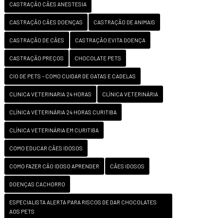
CASTRAÇÃO CÃES ANESTESIA
CASTRAÇÃO CÃES DOENÇAS
CASTRAÇÃO DE ANIMAIS
CASTRAÇÃO DE CÃES
CASTRAÇÃO EVITA DOENÇA
CASTRAÇÃO PREÇOS
CHOCOLATE PETS
CIO DE PETS – COMO CUIDAR DE GATAS E CADELAS
CLINICA VETERINARIA 24 HORAS
CLÍNICA VETERINÁRIA
CLÍNICA VETERINÁRIA 24 HORAS CURITIBA
CLÍNICA VETERINÁRIA EM CURITIBA
COMO EDUCAR CÃES IDOSOS
COMO FAZER CÃO IDOSO APRENDER
CÃES IDOSOS
DOENÇAS CACHORRO
ESPECIALISTA ALERTA PARA RISCOS DE DAR CHOCOLATES
AOS PETS