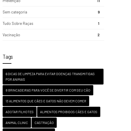
Prevenção
11
Sem categoria
9
Tudo Sobre Raças
1
Vacinação
2
Tags
6 DICAS DE LIMPEZA PARA EVITAR DOENÇAS TRANSMITIDAS
POR ANIMAIS
8 BRINCADEIRAS PARA VOCÊ SE DIVERTIR COM SEU CÃO
13 ALIMENTOS QUE CÃES E GATOS NÃO DEVEM COMER
ADOTAR FILHOTES
ALIMENTOS PROIBIDOS CÃES E GATOS
ANIMAL CLINIC
CASTRAÇÃO