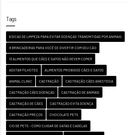
Tags
6 DICAS DE LIMPEZA PARA EVITAR DOENÇAS TRANSMITIDAS POR ANIMAIS
8 BRINCADEIRAS PARA VOCÊ SE DIVERTIR COM SEU CÃO
13 ALIMENTOS QUE CÃES E GATOS NÃO DEVEM COMER
ADOTAR FILHOTES
ALIMENTOS PROIBIDOS CÃES E GATOS
ANIMAL CLINIC
CASTRAÇÃO
CASTRAÇÃO CÃES ANESTESIA
CASTRAÇÃO CÃES DOENÇAS
CASTRAÇÃO DE ANIMAIS
CASTRAÇÃO DE CÃES
CASTRAÇÃO EVITA DOENÇA
CASTRAÇÃO PREÇOS
CHOCOLATE PETS
CIO DE PETS – COMO CUIDAR DE GATAS E CADELAS