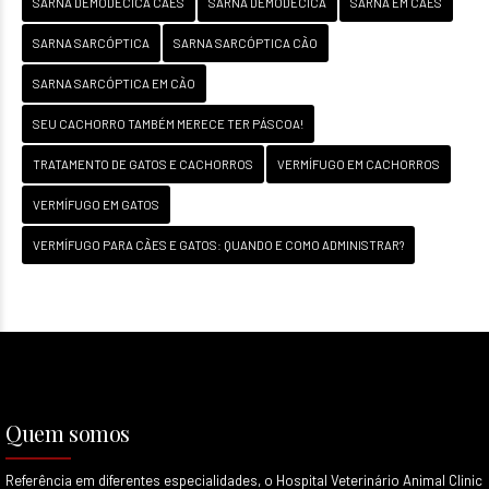
SARNA DEMODECICA CÃES
SARNA DEMODÉCICA
SARNA EM CÃES
SARNA SARCÓPTICA
SARNA SARCÓPTICA CÃO
SARNA SARCÓPTICA EM CÃO
SEU CACHORRO TAMBÉM MERECE TER PÁSCOA!
TRATAMENTO DE GATOS E CACHORROS
VERMÍFUGO EM CACHORROS
VERMÍFUGO EM GATOS
VERMÍFUGO PARA CÃES E GATOS: QUANDO E COMO ADMINISTRAR?
Quem somos
Referência em diferentes especialidades, o Hospital Veterinário Animal Clinic