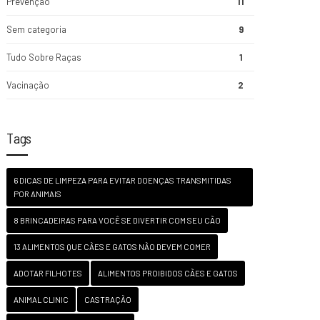
Prevenção
11
Sem categoria
9
Tudo Sobre Raças
1
Vacinação
2
Tags
6 DICAS DE LIMPEZA PARA EVITAR DOENÇAS TRANSMITIDAS
POR ANIMAIS
8 BRINCADEIRAS PARA VOCÊ SE DIVERTIR COM SEU CÃO
13 ALIMENTOS QUE CÃES E GATOS NÃO DEVEM COMER
ADOTAR FILHOTES
ALIMENTOS PROIBIDOS CÃES E GATOS
ANIMAL CLINIC
CASTRAÇÃO