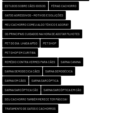
ESTUDOS SOBRE CÃES IDOSOS
FÉRIAS CACHORRO
GATOS AGRESSIVOS – MOTIVOS E SOLUÇÕES
MEU CACHORRO COMEU ALGO TÓXICO E AGORA?
OS PRINCIPAIS CUIDADOS NA HORA DE ADOTAR FILHOTES
PET DO DIA: LHASA APSO
PET SHOP
PET SHOP EM CURITIBA
REMÉDIO CONTRA VERMES PARA CÃES
SARNA CANINA
SARNA DEMODECICA CÃES
SARNA DEMODÉCICA
SARNA EM CÃES
SARNA SARCÓPTICA
SARNA SARCÓPTICA CÃO
SARNA SARCÓPTICA EM CÃO
SEU CACHORRO TAMBÉM MERECE TER PÁSCOA!
TRATAMENTO DE GATOS E CACHORROS