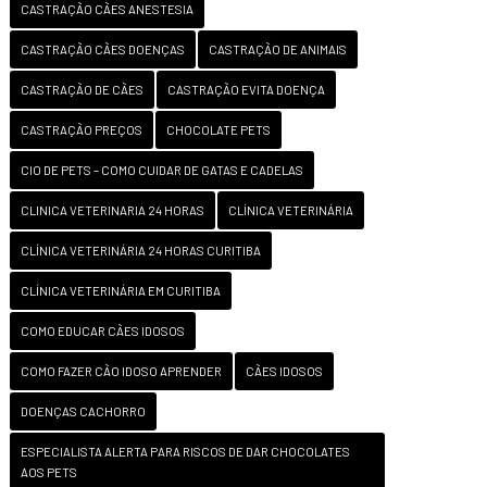
CASTRAÇÃO CÃES ANESTESIA
CASTRAÇÃO CÃES DOENÇAS
CASTRAÇÃO DE ANIMAIS
CASTRAÇÃO DE CÃES
CASTRAÇÃO EVITA DOENÇA
CASTRAÇÃO PREÇOS
CHOCOLATE PETS
CIO DE PETS – COMO CUIDAR DE GATAS E CADELAS
CLINICA VETERINARIA 24 HORAS
CLÍNICA VETERINÁRIA
CLÍNICA VETERINÁRIA 24 HORAS CURITIBA
CLÍNICA VETERINÁRIA EM CURITIBA
COMO EDUCAR CÃES IDOSOS
COMO FAZER CÃO IDOSO APRENDER
CÃES IDOSOS
DOENÇAS CACHORRO
ESPECIALISTA ALERTA PARA RISCOS DE DAR CHOCOLATES
AOS PETS