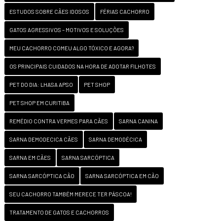
ESTUDOS SOBRE CÃES IDOSOS
FÉRIAS CACHORRO
GATOS AGRESSIVOS – MOTIVOS E SOLUÇÕES
MEU CACHORRO COMEU ALGO TÓXICO E AGORA?
OS PRINCIPAIS CUIDADOS NA HORA DE ADOTAR FILHOTES
PET DO DIA: LHASA APSO
PET SHOP
PET SHOP EM CURITIBA
REMÉDIO CONTRA VERMES PARA CÃES
SARNA CANINA
SARNA DEMODECICA CÃES
SARNA DEMODÉCICA
SARNA EM CÃES
SARNA SARCÓPTICA
SARNA SARCÓPTICA CÃO
SARNA SARCÓPTICA EM CÃO
SEU CACHORRO TAMBÉM MERECE TER PÁSCOA!
TRATAMENTO DE GATOS E CACHORROS