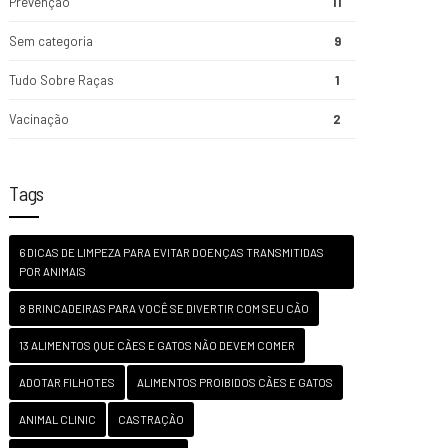
Prevenção
11
Sem categoria
9
Tudo Sobre Raças
1
Vacinação
2
Tags
6 DICAS DE LIMPEZA PARA EVITAR DOENÇAS TRANSMITIDAS
POR ANIMAIS
8 BRINCADEIRAS PARA VOCÊ SE DIVERTIR COM SEU CÃO
13 ALIMENTOS QUE CÃES E GATOS NÃO DEVEM COMER
ADOTAR FILHOTES
ALIMENTOS PROIBIDOS CÃES E GATOS
ANIMAL CLINIC
CASTRAÇÃO