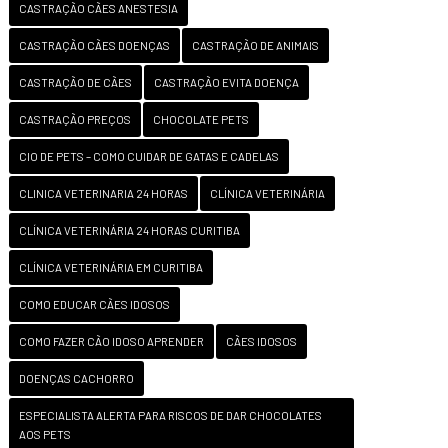
CASTRAÇÃO CÃES ANESTESIA
CASTRAÇÃO CÃES DOENÇAS
CASTRAÇÃO DE ANIMAIS
CASTRAÇÃO DE CÃES
CASTRAÇÃO EVITA DOENÇA
CASTRAÇÃO PREÇOS
CHOCOLATE PETS
CIO DE PETS – COMO CUIDAR DE GATAS E CADELAS
CLINICA VETERINARIA 24 HORAS
CLÍNICA VETERINÁRIA
CLÍNICA VETERINÁRIA 24 HORAS CURITIBA
CLÍNICA VETERINÁRIA EM CURITIBA
COMO EDUCAR CÃES IDOSOS
COMO FAZER CÃO IDOSO APRENDER
CÃES IDOSOS
DOENÇAS CACHORRO
ESPECIALISTA ALERTA PARA RISCOS DE DAR CHOCOLATES
AOS PETS