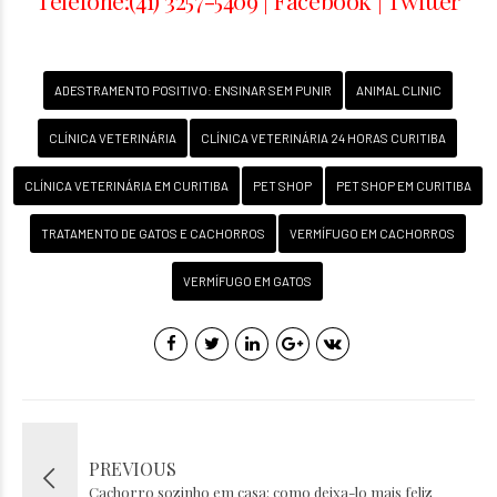
Telefone:(41) 3257-5409 |
Facebook
|
Twitter
ADESTRAMENTO POSITIVO: ENSINAR SEM PUNIR
ANIMAL CLINIC
CLÍNICA VETERINÁRIA
CLÍNICA VETERINÁRIA 24 HORAS CURITIBA
CLÍNICA VETERINÁRIA EM CURITIBA
PET SHOP
PET SHOP EM CURITIBA
TRATAMENTO DE GATOS E CACHORROS
VERMÍFUGO EM CACHORROS
VERMÍFUGO EM GATOS
PREVIOUS
Cachorro sozinho em casa: como deixa-lo mais feliz