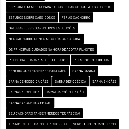
ESPECIALISTA ALERTA PARA RISCOS DE DAR CHOCOLATES AOS PETS
ESTUDOS SOBRE CÃES IDOSOS
FÉRIAS CACHORRO
GATOS AGRESSIVOS – MOTIVOS E SOLUÇÕES
MEU CACHORRO COMEU ALGO TÓXICO E AGORA?
OS PRINCIPAIS CUIDADOS NA HORA DE ADOTAR FILHOTES
PET DO DIA: LHASA APSO
PET SHOP
PET SHOP EM CURITIBA
REMÉDIO CONTRA VERMES PARA CÃES
SARNA CANINA
SARNA DEMODECICA CÃES
SARNA DEMODÉCICA
SARNA EM CÃES
SARNA SARCÓPTICA
SARNA SARCÓPTICA CÃO
SARNA SARCÓPTICA EM CÃO
SEU CACHORRO TAMBÉM MERECE TER PÁSCOA!
TRATAMENTO DE GATOS E CACHORROS
VERMÍFUGO EM CACHORROS