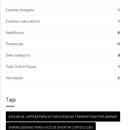
Exames Imagens
1
Exames Laboratório
1
Healthcare
8
Prevenção
11
Sem categoria
9
Tudo Sobre Raças
1
Vacinação
2
Tags
6 DICAS DE LIMPEZA PARA EVITAR DOENÇAS TRANSMITIDAS POR ANIMAIS
8 BRINCADEIRAS PARA VOCÊ SE DIVERTIR COM SEU CÃO