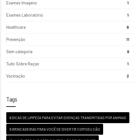
Exames Imagens
1
Exames Laboratório
1
Healthcare
8
Prevenção
11
Sem categoria
9
Tudo Sobre Raças
1
Vacinação
2
Tags
6 DICAS DE LIMPEZA PARA EVITAR DOENÇAS TRANSMITIDAS POR ANIMAIS
8 BRINCADEIRAS PARA VOCÊ SE DIVERTIR COM SEU CÃO