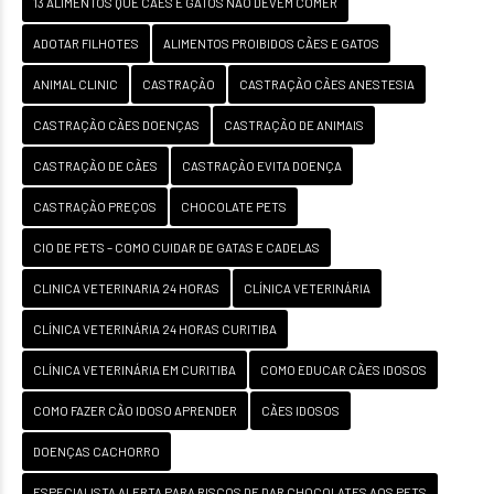
13 ALIMENTOS QUE CÃES E GATOS NÃO DEVEM COMER
ADOTAR FILHOTES
ALIMENTOS PROIBIDOS CÃES E GATOS
ANIMAL CLINIC
CASTRAÇÃO
CASTRAÇÃO CÃES ANESTESIA
CASTRAÇÃO CÃES DOENÇAS
CASTRAÇÃO DE ANIMAIS
CASTRAÇÃO DE CÃES
CASTRAÇÃO EVITA DOENÇA
CASTRAÇÃO PREÇOS
CHOCOLATE PETS
CIO DE PETS – COMO CUIDAR DE GATAS E CADELAS
CLINICA VETERINARIA 24 HORAS
CLÍNICA VETERINÁRIA
CLÍNICA VETERINÁRIA 24 HORAS CURITIBA
CLÍNICA VETERINÁRIA EM CURITIBA
COMO EDUCAR CÃES IDOSOS
COMO FAZER CÃO IDOSO APRENDER
CÃES IDOSOS
DOENÇAS CACHORRO
ESPECIALISTA ALERTA PARA RISCOS DE DAR CHOCOLATES AOS PETS