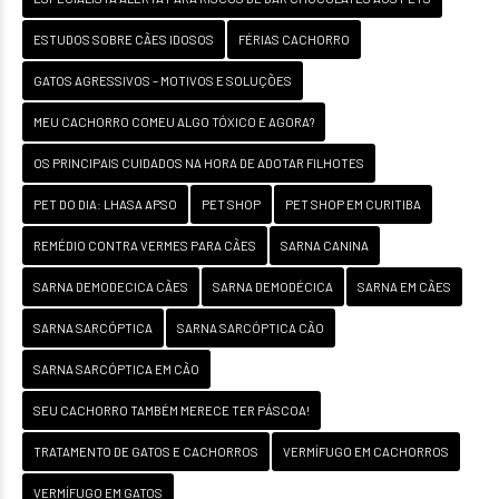
ESTUDOS SOBRE CÃES IDOSOS
FÉRIAS CACHORRO
GATOS AGRESSIVOS – MOTIVOS E SOLUÇÕES
MEU CACHORRO COMEU ALGO TÓXICO E AGORA?
OS PRINCIPAIS CUIDADOS NA HORA DE ADOTAR FILHOTES
PET DO DIA: LHASA APSO
PET SHOP
PET SHOP EM CURITIBA
REMÉDIO CONTRA VERMES PARA CÃES
SARNA CANINA
SARNA DEMODECICA CÃES
SARNA DEMODÉCICA
SARNA EM CÃES
SARNA SARCÓPTICA
SARNA SARCÓPTICA CÃO
SARNA SARCÓPTICA EM CÃO
SEU CACHORRO TAMBÉM MERECE TER PÁSCOA!
TRATAMENTO DE GATOS E CACHORROS
VERMÍFUGO EM CACHORROS
VERMÍFUGO EM GATOS