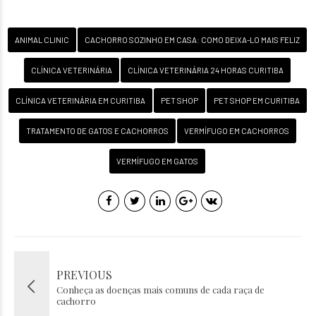
ANIMAL CLINIC
CACHORRO SOZINHO EM CASA: COMO DEIXA-LO MAIS FELIZ
CLÍNICA VETERINÁRIA
CLÍNICA VETERINÁRIA 24 HORAS CURITIBA
CLÍNICA VETERINÁRIA EM CURITIBA
PET SHOP
PET SHOP EM CURITIBA
TRATAMENTO DE GATOS E CACHORROS
VERMÍFUGO EM CACHORROS
VERMÍFUGO EM GATOS
PREVIOUS
Conheça as doenças mais comuns de cada raça de
cachorro