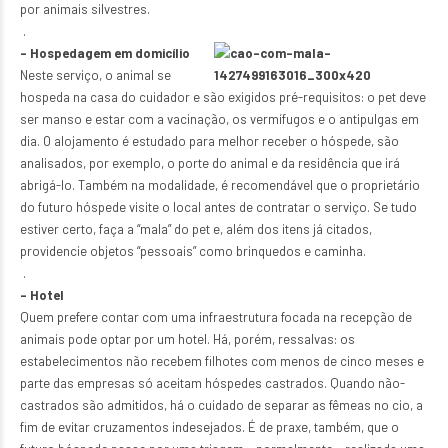
por animais silvestres.
.
– Hospedagem em domicílio
Neste serviço, o animal se
hospeda na casa do cuidador e são exigidos pré-requisitos: o pet deve
ser manso e estar com a vacinação, os vermífugos e o antipulgas em
dia. O alojamento é estudado para melhor receber o hóspede, são
analisados, por exemplo, o porte do animal e da residência que irá
abrigá-lo. Também na modalidade, é recomendável que o proprietário
do futuro hóspede visite o local antes de contratar o serviço. Se tudo
estiver certo, faça a “mala” do pet e, além dos itens já citados,
providencie objetos “pessoais” como brinquedos e caminha.
.
– Hotel
Quem prefere contar com uma infraestrutura focada na recepção de
animais pode optar por um hotel. Há, porém, ressalvas: os
estabelecimentos não recebem filhotes com menos de cinco meses e
parte das empresas só aceitam hóspedes castrados. Quando não-
castrados são admitidos, há o cuidado de separar as fêmeas no cio, a
fim de evitar cruzamentos indesejados. É de praxe, também, que o