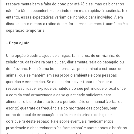
razoavelmente bem a falta do dono por até 45 dias, mas os bichanos
não são tão independentes, sentindo com mais rapidez à ausência. No
entanto, essas expectativas variam de indivíduo para indivíduo. Além
disso, quanto menos a rotina do pet for alterada, menos traumática é a
separação temporária.
– Peça ajuda
Uma opção é pedir a ajuda de amigos, familiares, de um vizinho, do
zelador ou da faxineira para cuidar, diariamente, seja do papagaio ou
do cãozinho. Essa é uma boa alternativa, pois diminui o estresse do
animal, que se mantém em seu próprio ambiente e com pessoas
queridas e conhecidas. Se o cuidador da vez topar enfrentar a
responsabilidade, explique os hábitos do seu pet, indique o local onde
a comida está armazenada e deixe quantidade suficiente para
alimentar o bicho durante todo o período. Crie um manual (verbal ou
escrito) que trate da frequência e do montante das porções, bem
como do local de evacuação das fezes e da urina e da higiene
corriqueira deste espaço. Fale sobre eventuais medicamentos,
providencie o abastecimento “da farmacinha” e anote doses e horários