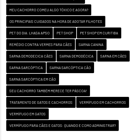
MEU CACHORRO COMEU ALGO TÓXICO E AGORA?
OS PRINCIPAIS CUIDADOS NA HORA DE ADOTAR FILHOTES
PET DO DIA: LHASA APSO
PET SHOP
PET SHOP EM CURITIBA
REMÉDIO CONTRA VERMES PARA CÃES
SARNA CANINA
SARNA DEMODECICA CÃES
SARNA DEMODÉCICA
SARNA EM CÃES
SARNA SARCÓPTICA
SARNA SARCÓPTICA CÃO
SARNA SARCÓPTICA EM CÃO
SEU CACHORRO TAMBÉM MERECE TER PÁSCOA!
TRATAMENTO DE GATOS E CACHORROS
VERMÍFUGO EM CACHORROS
VERMÍFUGO EM GATOS
VERMÍFUGO PARA CÃES E GATOS: QUANDO E COMO ADMINISTRAR?