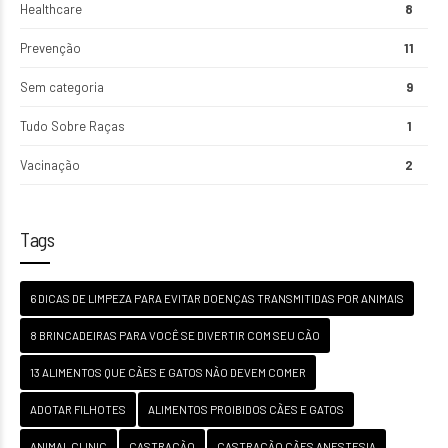
Healthcare
8
Prevenção
11
Sem categoria
9
Tudo Sobre Raças
1
Vacinação
2
Tags
6 DICAS DE LIMPEZA PARA EVITAR DOENÇAS TRANSMITIDAS POR ANIMAIS
8 BRINCADEIRAS PARA VOCÊ SE DIVERTIR COM SEU CÃO
13 ALIMENTOS QUE CÃES E GATOS NÃO DEVEM COMER
ADOTAR FILHOTES
ALIMENTOS PROIBIDOS CÃES E GATOS
ANIMAL CLINIC
CASTRAÇÃO
CASTRAÇÃO CÃES ANESTESIA