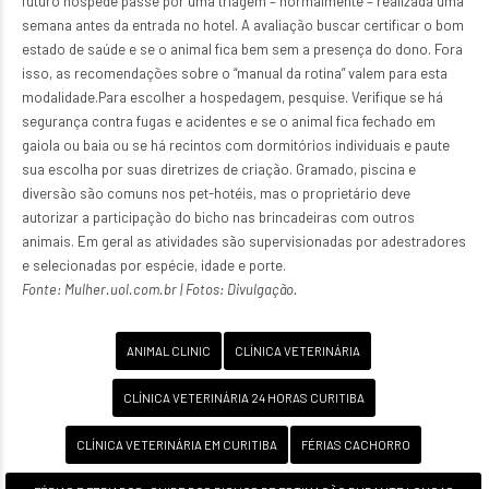
futuro hóspede passe por uma triagem – normalmente – realizada uma
semana antes da entrada no hotel. A avaliação buscar certificar o bom
estado de saúde e se o animal fica bem sem a presença do dono. Fora
isso, as recomendações sobre o “manual da rotina” valem para esta
modalidade.Para escolher a hospedagem, pesquise. Verifique se há
segurança contra fugas e acidentes e se o animal fica fechado em
gaiola ou baia ou se há recintos com dormitórios individuais e paute
sua escolha por suas diretrizes de criação. Gramado, piscina e
diversão são comuns nos pet-hotéis, mas o proprietário deve
autorizar a participação do bicho nas brincadeiras com outros
animais. Em geral as atividades são supervisionadas por adestradores
e selecionadas por espécie, idade e porte.
Fonte: Mulher.uol.com.br | Fotos: Divulgação.
ANIMAL CLINIC
CLÍNICA VETERINÁRIA
CLÍNICA VETERINÁRIA 24 HORAS CURITIBA
CLÍNICA VETERINÁRIA EM CURITIBA
FÉRIAS CACHORRO