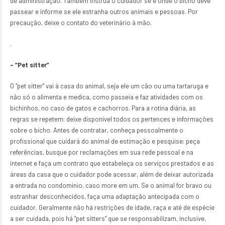
de administração. Também instrua o cuidador se e onde o bicho deve
passear e informe se ele estranha outros animais e pessoas. Por
precaução, deixe o contato do veterinário à mão.
.
– “Pet sitter”
O “pet sitter” vai à casa do animal, seja ele um cão ou uma tartaruga e
não só o alimenta e medica, como passeia e faz atividades com os
bichinhos, no caso de gatos e cachorros. Para a rotina diária, as
regras se repetem: deixe disponível todos os pertences e informações
sobre o bicho. Antes de contratar, conheça pessoalmente o
profissional que cuidará do animal de estimação e pesquise: peça
referências, busque por reclamações em sua rede pessoal e na
internet e faça um contrato que estabeleça os serviços prestados e as
áreas da casa que o cuidador pode acessar, além de deixar autorizada
a entrada no condomínio, caso more em um. Se o animal for bravo ou
estranhar desconhecidos, faça uma adaptação antecipada com o
cuidador. Geralmente não há restrições de idade, raça e até de espécie
a ser cuidada, pois há “pet sitters” que se responsabilizam, inclusive,