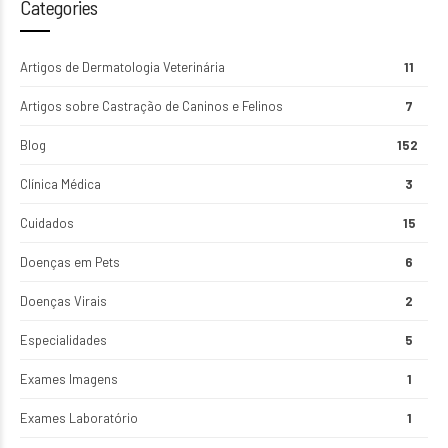
Categories
Artigos de Dermatologia Veterinária
11
Artigos sobre Castração de Caninos e Felinos
7
Blog
152
Clínica Médica
3
Cuidados
15
Doenças em Pets
6
Doenças Virais
2
Especialidades
5
Exames Imagens
1
Exames Laboratório
1