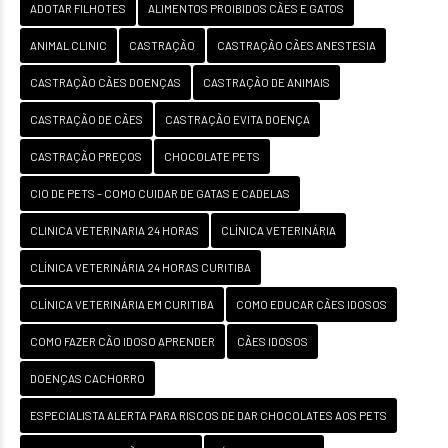
ADOTAR FILHOTES
ALIMENTOS PROIBIDOS CÃES E GATOS
ANIMAL CLINIC
CASTRAÇÃO
CASTRAÇÃO CÃES ANESTESIA
CASTRAÇÃO CÃES DOENÇAS
CASTRAÇÃO DE ANIMAIS
CASTRAÇÃO DE CÃES
CASTRAÇÃO EVITA DOENÇA
CASTRAÇÃO PREÇOS
CHOCOLATE PETS
CIO DE PETS – COMO CUIDAR DE GATAS E CADELAS
CLINICA VETERINARIA 24 HORAS
CLÍNICA VETERINÁRIA
CLÍNICA VETERINÁRIA 24 HORAS CURITIBA
CLÍNICA VETERINÁRIA EM CURITIBA
COMO EDUCAR CÃES IDOSOS
COMO FAZER CÃO IDOSO APRENDER
CÃES IDOSOS
DOENÇAS CACHORRO
ESPECIALISTA ALERTA PARA RISCOS DE DAR CHOCOLATES AOS PETS