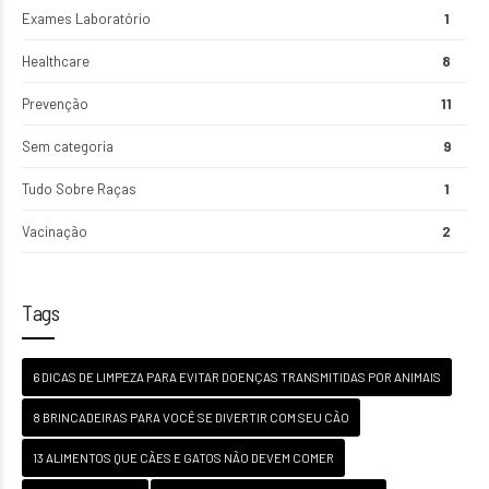
Exames Laboratório
1
Healthcare
8
Prevenção
11
Sem categoria
9
Tudo Sobre Raças
1
Vacinação
2
Tags
6 DICAS DE LIMPEZA PARA EVITAR DOENÇAS TRANSMITIDAS POR ANIMAIS
8 BRINCADEIRAS PARA VOCÊ SE DIVERTIR COM SEU CÃO
13 ALIMENTOS QUE CÃES E GATOS NÃO DEVEM COMER