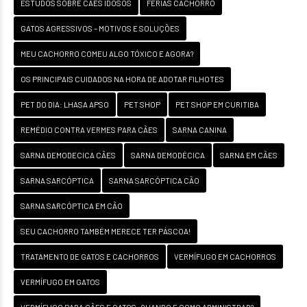
ESTUDOS SOBRE CÃES IDOSOS
FÉRIAS CACHORRO
GATOS AGRESSIVOS – MOTIVOS E SOLUÇÕES
MEU CACHORRO COMEU ALGO TÓXICO E AGORA?
OS PRINCIPAIS CUIDADOS NA HORA DE ADOTAR FILHOTES
PET DO DIA: LHASA APSO
PET SHOP
PET SHOP EM CURITIBA
REMÉDIO CONTRA VERMES PARA CÃES
SARNA CANINA
SARNA DEMODECICA CÃES
SARNA DEMODÉCICA
SARNA EM CÃES
SARNA SARCÓPTICA
SARNA SARCÓPTICA CÃO
SARNA SARCÓPTICA EM CÃO
SEU CACHORRO TAMBÉM MERECE TER PÁSCOA!
TRATAMENTO DE GATOS E CACHORROS
VERMÍFUGO EM CACHORROS
VERMÍFUGO EM GATOS