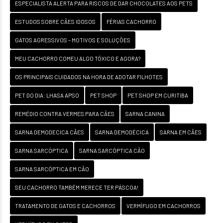
ESPECIALISTA ALERTA PARA RISCOS DE DAR CHOCOLATES AOS PETS
ESTUDOS SOBRE CÃES IDOSOS
FÉRIAS CACHORRO
GATOS AGRESSIVOS – MOTIVOS E SOLUÇÕES
MEU CACHORRO COMEU ALGO TÓXICO E AGORA?
OS PRINCIPAIS CUIDADOS NA HORA DE ADOTAR FILHOTES
PET DO DIA: LHASA APSO
PET SHOP
PET SHOP EM CURITIBA
REMÉDIO CONTRA VERMES PARA CÃES
SARNA CANINA
SARNA DEMODECICA CÃES
SARNA DEMODÉCICA
SARNA EM CÃES
SARNA SARCÓPTICA
SARNA SARCÓPTICA CÃO
SARNA SARCÓPTICA EM CÃO
SEU CACHORRO TAMBÉM MERECE TER PÁSCOA!
TRATAMENTO DE GATOS E CACHORROS
VERMÍFUGO EM CACHORROS