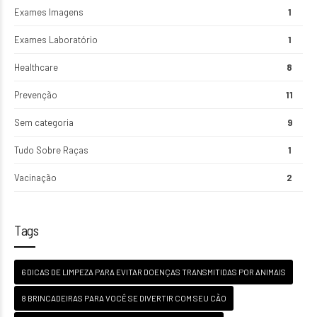
Exames Imagens
1
Exames Laboratório
1
Healthcare
8
Prevenção
11
Sem categoria
9
Tudo Sobre Raças
1
Vacinação
2
Tags
6 DICAS DE LIMPEZA PARA EVITAR DOENÇAS TRANSMITIDAS POR ANIMAIS
8 BRINCADEIRAS PARA VOCÊ SE DIVERTIR COM SEU CÃO