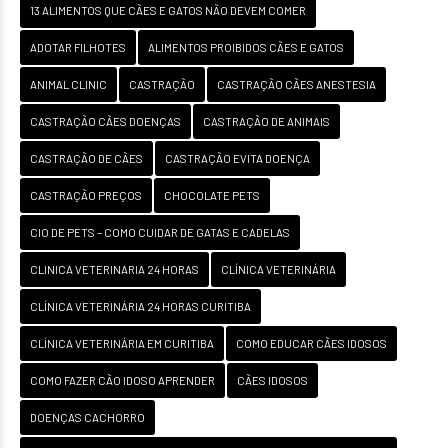
13 ALIMENTOS QUE CÃES E GATOS NÃO DEVEM COMER
ADOTAR FILHOTES
ALIMENTOS PROIBIDOS CÃES E GATOS
ANIMAL CLINIC
CASTRAÇÃO
CASTRAÇÃO CÃES ANESTESIA
CASTRAÇÃO CÃES DOENÇAS
CASTRAÇÃO DE ANIMAIS
CASTRAÇÃO DE CÃES
CASTRAÇÃO EVITA DOENÇA
CASTRAÇÃO PREÇOS
CHOCOLATE PETS
CIO DE PETS – COMO CUIDAR DE GATAS E CADELAS
CLINICA VETERINARIA 24 HORAS
CLÍNICA VETERINÁRIA
CLÍNICA VETERINÁRIA 24 HORAS CURITIBA
CLÍNICA VETERINÁRIA EM CURITIBA
COMO EDUCAR CÃES IDOSOS
COMO FAZER CÃO IDOSO APRENDER
CÃES IDOSOS
DOENÇAS CACHORRO